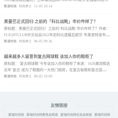
司Kuchofuku推出了一款全新‘空调马甲’：采用柔软亲肤的SOLO
11-05 10:14
新浪时尚
时尚男士
黑曼巴正式回归 之前的「科比战靴」市价咋样了？
原标题：黑曼巴正式回归！之前的‘科比战靴’市价咋样了？作者：
FLIGHTCLUB中文站自2022年初科比遗孀瓦妮莎·布莱恩特宣布与
Nike重新续约开始，众多科密就开始期待着NikeKobe系列的回
06-05 09:36
新浪时尚
时尚男士
归。
越来越多人留意到复古网球鞋 该加入你的鞋柜了
原标题：‘复古网球鞋’今年该加入你的鞋柜了来源：1626潮流精选
近年‘复古’成为了鞋圈的一大热门趋势，在复古板鞋和复古篮球鞋
爆火后，球鞋玩家们的视线又再度聚焦到了复古网球鞋之上。
06-02 10:09
新浪时尚
时尚男士
友情链接
爱瑞时尚网
爱瑞时尚网奢侈品频道
爱瑞时尚网化妆品频道
爱瑞时尚网