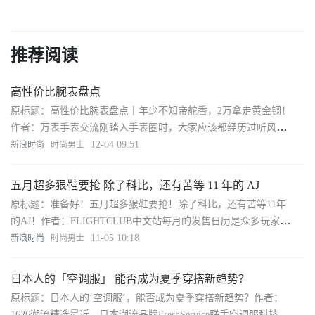
推荐阅读
高性价比腕表盘点
原标题：高性价比腕表盘点丨年少不知帝舵香，2万拿走黄金钢！
作者：万表手表交流刚踏入手表圈时，大家应该都经历过听风就
是雨的过程吧？比如别人说万元以内无好表，在选表的时候就自
12-04 09:51
新浪时尚
时尚男士
动把万元内的表剔除了，哪怕节衣缩
五月超多狠鞋要抢 除了科比，还有苦等 11 年的 AJ
原标题：准备好！五月超多狠鞋要抢！除了科比，还有苦等11年
的AJ！作者：FLIGHTCLUB中文站每月的发售日历是众多玩家最
关注的内容之一，毕竟只有提前掌握最新发售动态，才有机会买
11-05 10:18
新浪时尚
时尚男士
到心仪的球鞋。
日本人的「空调服」 能否成为夏季穿搭新趋势？
原标题：日本人的‘空调服’，能否成为夏季穿搭新趋势？作者：
1626潮流精选最近，日本潮流品牌FreshService联手空调服科技公