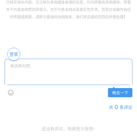
行核实相关内容。凡注明为其他媒体来源的信息，均为转载自其他媒体，转载
并不代表本网赞同其观点，也不代表本网对其真实性负责。您若对该稿件由任
何怀疑或质疑，请即与爱瑞时尚网联系，我们将迅速给您回应并做处理】
登录
畅言一下
0
共
条评论
还没有评论，快来抢沙发吧~