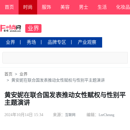
首页
时尚
服饰
美容
男士
生活
化妆品
业界
业界
丨
秀场
丨
品牌专区
丨
产业观察
首页
业界
黄安妮在联合国发表推动女性赋权与性别平主题演讲
黄安妮在联合国发表推动女性赋权与性别平
主题演讲
2024年10月14日 15:34
来源：
编辑：
互联网
LeeCheung