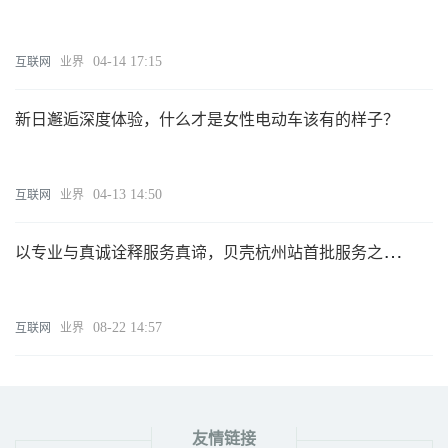
相首届（深圳）纺织服装科技创新大会 开启纺织服装产
业智能化新变革
04-14 17:15
互联网
业界
新日邂逅深度体验，什么才是女性电动车该有的样子？
04-13 14:50
互联网
业界
以专业与真诚诠释服务真谛，贝壳杭州站首批服务之星闪
耀亮相
08-22 14:57
互联网
业界
友情链接