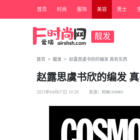
首页
时尚
服饰
美容
男士
靓发
首页
靓发
赵露思虞书欣的编发 真有东西
赵露思虞书欣的编发 
2023年04月07日 10:28
来源：
时尚COSMO