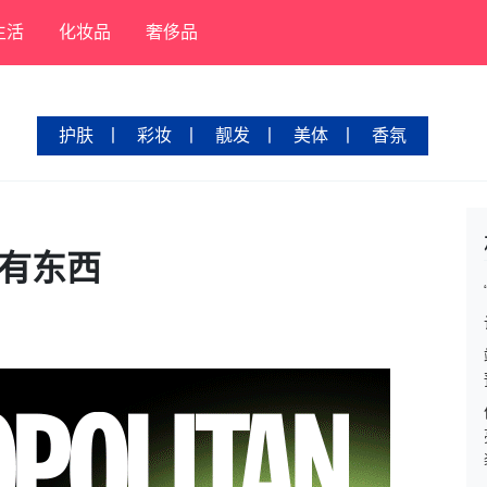
生活
化妆品
奢侈品
护肤
丨
彩妆
丨
靓发
丨
美体
丨
香氛
真有东西