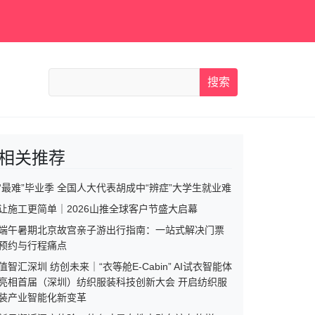
搜索
相关推荐
“最难”毕业季 全国人大代表胡成中“辨症”大学生就业难
让施工更简单｜2026山推全球客户节盛大启幕
端午暑期北京故宫亲子游出行指南：一站式解决门票
预约与行程痛点
值智汇深圳 纺创未来｜“衣等舱E-Cabin” AI试衣智能体
亮相首届（深圳）纺织服装科技创新大会 开启纺织服
装产业智能化新变革