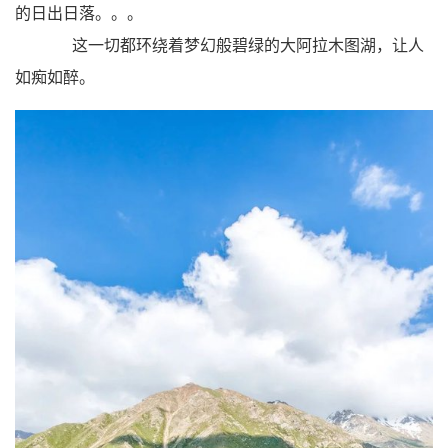
的日出日落。。。
这一切都环绕着梦幻般碧绿的大阿拉木图湖，让人
如痴如醉。