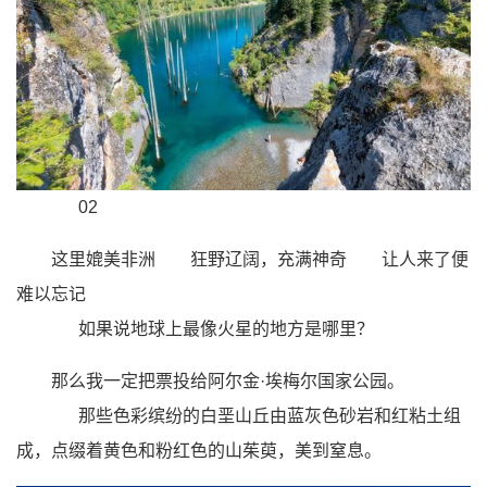
02
这里媲美非洲
狂野辽阔，充满神奇
让人来了便
难以忘记
如果说地球上最像火星的地方是哪里？
那么我一定把票投给
阿尔金·埃梅尔国家公园
。
那些色彩缤纷的白垩山丘由蓝灰色砂岩和红粘土组
成，点缀着黄色和粉红色的山茱萸，美到窒息。