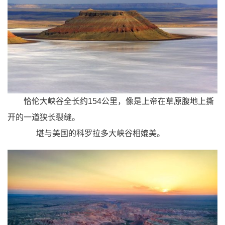
恰伦大峡谷
全长约154公里，像是上帝在草原腹地上撕
开的一道狭长裂缝。
堪与美国的科罗拉多大峡谷相媲美。