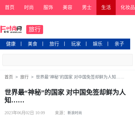
首页
时尚
服饰
美容
男士
生活
化妆品
旅行
健康
丨
美食
丨
旅行
丨
玩家
丨
娱乐
丨
亲子
首页
旅行
世界最“神秘”的国家 对中国免签却鲜为人知……
世界最“神秘”的国家 对中国免签却鲜为人
知……
2023年06月02日 10:09
来源：
新浪时尚