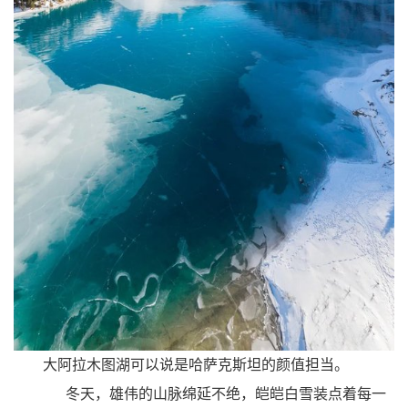
大阿拉木图湖
可以说是哈萨克斯坦的颜值担当。
冬天，雄伟的山脉绵延不绝，皑皑白雪装点着每一