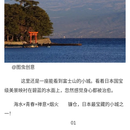
@图虫创意
这里还是一座能看到富士山的小城。看着日本国宝
级美景映衬在碧蓝的水面上，忽然感觉身心都被治愈。
海水×青春×禅意×烟火
镰仓，日本最宝藏的小城之
一！
01