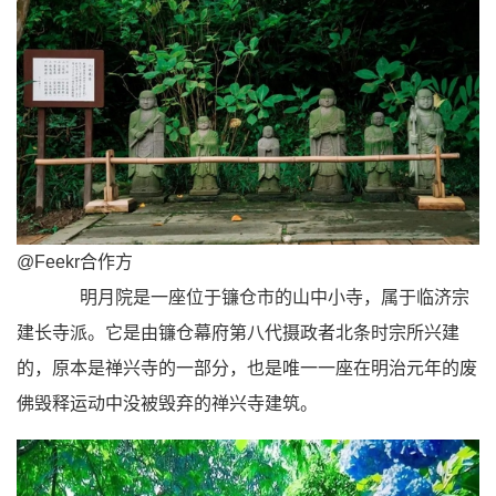
@Feekr合
作方
明月院是一座位于镰仓市的山中小寺，属于临济宗
建长寺派。它是由镰仓幕府第八代摄政者北条时宗所兴建
的，原本是禅兴寺的一部分，也是
唯一一座在明治元年的废
佛毁释运动中没被毁弃的禅兴寺建筑。