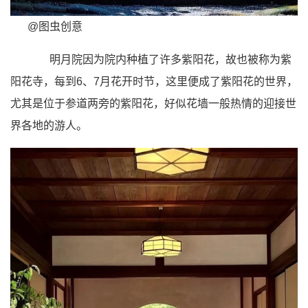
@图虫创意
明月院因为院内种植了许多
紫阳花
，故也被称为紫
阳花寺，每到6、7月花开时节，这里便成了紫阳花的世界，
尤其是位于参道两旁的紫阳花，好似花墙一般热情的迎接世
界各地的游人。