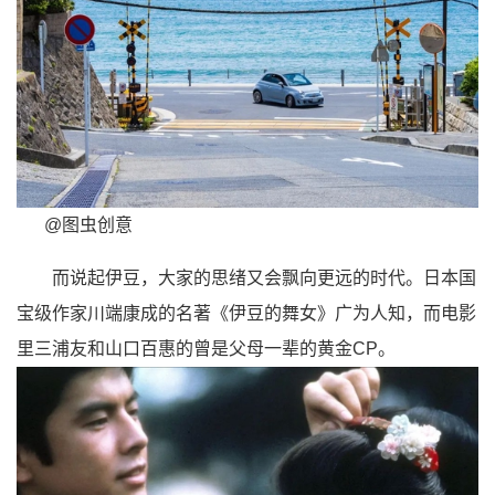
@图虫创意
而说起
伊豆
，大家的思绪又会飘向更远的时代。日本国
宝级作家
川端康成的
名著《伊豆的舞女》
广为人知，而电影
里三浦友和山口百惠的曾是父母一辈的黄金CP。