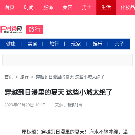
首页
时尚
服饰
美容
男士
生活
化妆品
旅行
健康
丨
美食
丨
旅行
丨
玩家
丨
娱乐
丨
亲子
首页
旅行
穿越到日漫里的夏天 这些小城太绝了
穿越到日漫里的夏天 这些小城太绝了
2023年05月29日 10:17
来源：
新浪时尚
原标题：穿越到日漫里的夏天！海水不输冲绳，温