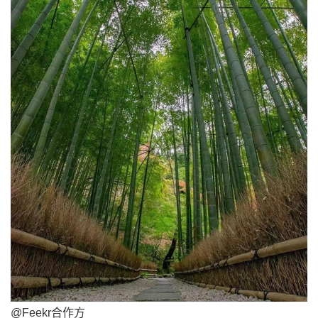
@Feekr合
作方