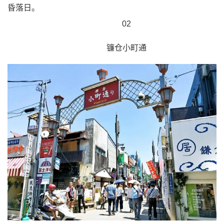
昏落日。
02
镰仓小町通